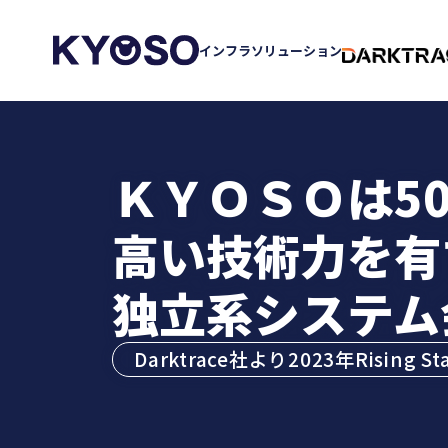
インフラソリューション
ＫＹＯＳＯは
5
高い技術力を有
独立系システム
Darktrace社より
2023年Rising S