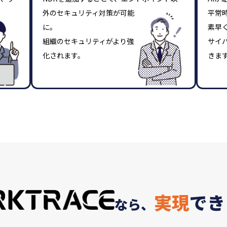
外のセキュリティ対策が可能
平常
に。
素早
組織のセキュリティがより強
サイ
化されます。
きま
実現
でき
なら、